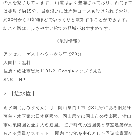
の人を魅了しています。 山道はよく整備されており、西門まで
は徒歩で約15分。城壁沿いには周遊コースも設けられており、
約30分から2時間ほどでゆっくりと散策することができます。
訪れる際は、歩きやすい靴での登城がおすすめです。
===《施設情報》===
アクセス：ゲストハウスから車で20分
入園料：無料
住所：総社市黒尾1101‐2 Googleマップで見る
SNS： HP
2.【近水園】
近水園（おみずえん）は、岡山県岡山市北区足守にある旧足守
藩主・木下家の日本庭園で、岡山県では岡山市の後楽園、津山
市の衆楽園と並ぶ大名庭園。 江戸時代の造園美と茶室建築が見
られる貴重なスポット。 園内には池を中心とした回遊式庭園が