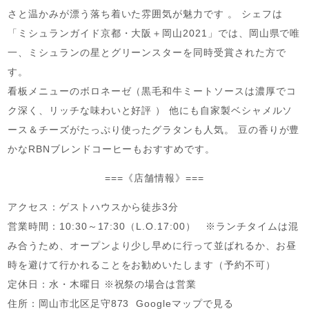
さと温かみが漂う落ち着いた雰囲気が魅力です 。 シェフは
「ミシュランガイド京都・大阪＋岡山2021」では、岡山県で唯
一、ミシュランの星とグリーンスターを同時受賞された方で
す。
看板メニューのボロネーゼ（黒毛和牛ミートソースは濃厚でコ
ク深く、リッチな味わいと好評 ） 他にも自家製ベシャメルソ
ース＆チーズがたっぷり使ったグラタンも人気。 豆の香りが豊
かなRBNブレンドコーヒーもおすすめです。
===《店舗情報》===
アクセス：ゲストハウスから徒歩3分
営業時間：10:30～17:30（L.O.17:00） ※ランチタイムは混
み合うため、オープンより少し早めに行って並ばれるか、お昼
時を避けて行かれることをお勧めいたします（予約不可）
定休日：水・木曜日 ※祝祭の場合は営業
住所：岡山市北区足守873 Googleマップで見る