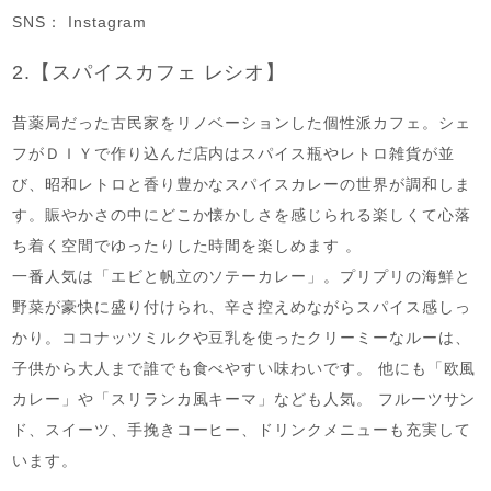
SNS： Instagram
2.【スパイスカフェ レシオ】
昔薬局だった古民家をリノベーションした個性派カフェ。シェ
フがＤＩＹで作り込んだ店内はスパイス瓶やレトロ雑貨が並
び、昭和レトロと香り豊かなスパイスカレーの世界が調和しま
す。賑やかさの中にどこか懐かしさを感じられる楽しくて心落
ち着く空間でゆったりした時間を楽しめます 。
一番人気は「エビと帆立のソテーカレー」。プリプリの海鮮と
野菜が豪快に盛り付けられ、辛さ控えめながらスパイス感しっ
かり。ココナッツミルクや豆乳を使ったクリーミーなルーは、
子供から大人まで誰でも食べやすい味わいです。 他にも「欧風
カレー」や「スリランカ風キーマ」なども人気。 フルーツサン
ド、スイーツ、手挽きコーヒー、ドリンクメニューも充実して
います。