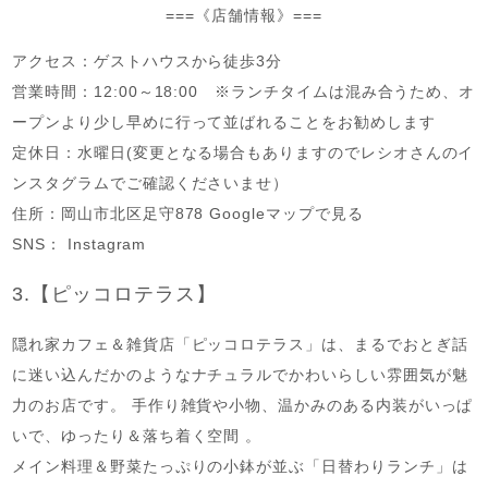
===《店舗情報》===
アクセス：ゲストハウスから徒歩3分
営業時間：12:00～18:00 ※ランチタイムは混み合うため、オ
ープンより少し早めに行って並ばれることをお勧めします
定休日：水曜日(変更となる場合もありますのでレシオさんのイ
ンスタグラムでご確認くださいませ）
住所：岡山市北区足守878 Googleマップで見る
SNS： Instagram
3.【ピッコロテラス】
隠れ家カフェ＆雑貨店「ピッコロテラス」は、まるでおとぎ話
に迷い込んだかのようなナチュラルでかわいらしい雰囲気が魅
力のお店です。 手作り雑貨や小物、温かみのある内装がいっぱ
いで、ゆったり＆落ち着く空間 。
メイン料理＆野菜たっぷりの小鉢が並ぶ「日替わりランチ」は