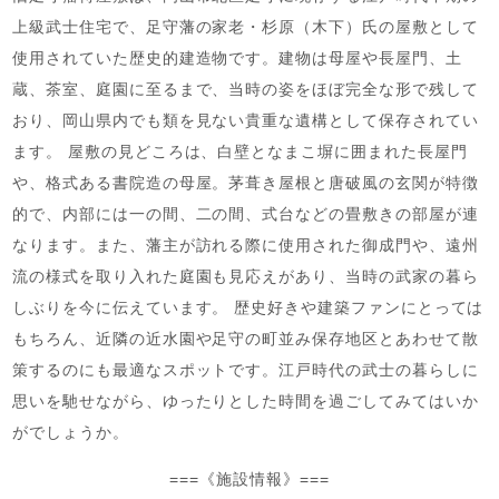
上級武士住宅で、足守藩の家老・杉原（木下）氏の屋敷として
使用されていた歴史的建造物です。建物は母屋や長屋門、土
蔵、茶室、庭園に至るまで、当時の姿をほぼ完全な形で残して
おり、岡山県内でも類を見ない貴重な遺構として保存されてい
ます。 屋敷の見どころは、白壁となまこ塀に囲まれた長屋門
や、格式ある書院造の母屋。茅葺き屋根と唐破風の玄関が特徴
的で、内部には一の間、二の間、式台などの畳敷きの部屋が連
なります。また、藩主が訪れる際に使用された御成門や、遠州
流の様式を取り入れた庭園も見応えがあり、当時の武家の暮ら
しぶりを今に伝えています。 歴史好きや建築ファンにとっては
もちろん、近隣の近水園や足守の町並み保存地区とあわせて散
策するのにも最適なスポットです。江戸時代の武士の暮らしに
思いを馳せながら、ゆったりとした時間を過ごしてみてはいか
がでしょうか。
===《施設情報》===