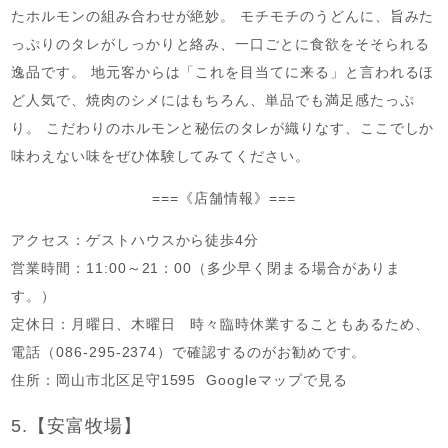
たホルモンの組み合わせが絶妙。 モチモチのうどんに、旨みた
っぷりのタレがしっかりと絡み、一口ごとに食欲をそそられる
逸品です。 地元客からは「これを目当てに来る」と言われるほ
ど人気で、焼肉のシメにはもちろん、単品でも満足感たっぷ
り。 こだわりのホルモンと秘伝のタレが織りなす、ここでしか
味わえない味をぜひ体験してみてください。
===《店舗情報》===
アクセス：ゲストハウスから徒歩4分
営業時間：11:00～21：00（多少早く閉まる場合がありま
す。）
定休日：月曜日、木曜日 時々臨時休業することもあるため、
電話（086-295-2374）で確認するのがお勧めです。
住所：岡山市北区足守1595 Googleマップで見る
5.【安富牧場】