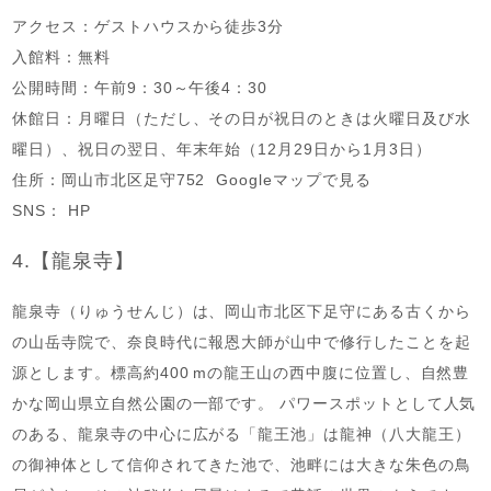
アクセス：ゲストハウスから徒歩3分
入館料：無料
公開時間：午前9：30～午後4：30
休館日：月曜日（ただし、その日が祝日のときは火曜日及び水
曜日）、祝日の翌日、年末年始（12月29日から1月3日）
住所：岡山市北区足守752 Googleマップで見る
SNS： HP
4.【龍泉寺】
龍泉寺（りゅうせんじ）は、岡山市北区下足守にある古くから
の山岳寺院で、奈良時代に報恩大師が山中で修行したことを起
源とします。標高約400 mの龍王山の西中腹に位置し、自然豊
かな岡山県立自然公園の一部です。 パワースポットとして人気
のある、龍泉寺の中心に広がる「龍王池」は龍神（八大龍王）
の御神体として信仰されてきた池で、池畔には大きな朱色の鳥