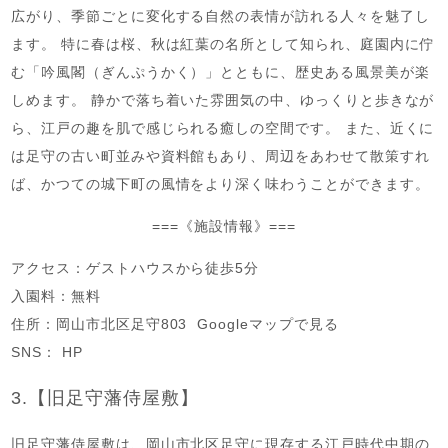
広がり、季節ごとに変化する自然の表情が訪れる人々を魅了し
ます。 特に春は桜、秋は紅葉の名所として知られ、庭園内に佇
む「吟風閣（ぎんぷうかく）」とともに、歴史ある風景美が楽
しめます。 静かで落ち着いた雰囲気の中、ゆっくりと歩きなが
ら、江戸の趣を肌で感じられる癒しの空間です。 また、近くに
は足守の古い町並みや資料館もあり、周辺をあわせて散策すれ
ば、かつての城下町の風情をより深く味わうことができます。
===《施設情報》===
アクセス：ゲストハウスから徒歩5分
入園料：無料
住所：岡山市北区足守803 Googleマップで見る
SNS： HP
3.【旧足守藩侍屋敷】
旧足守藩侍屋敷は、岡山市北区足守に現存する江戸時代中期の