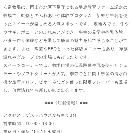
安富牧場は、岡山市北区下足守にある酪農教育ファーム認定の
牧場で、動物とのふれあいや体験プログラム、新鮮な牛乳を使
ったスイーツが楽しめる人気スポットです。 敷地内では、牛や
ウサギ、ポニーとのふれあいができ、牛舎の見学や搾乳体験、
バター作り体験などを通して酪農の魅力を肌で感じることがで
きます。また、陶芸やBBQといった体験メニューもあり、家族
連れやグループでの来場にもぴったりです。
スイーツコーナーでは、牧場自慢の低温殺菌牛乳を使ったジェ
ラートやソフトクリームが人気。季節ごとに岡山県産の清水白
桃や足守メロン、ピオーネなどを使った限定フレーバーも登場
し、何度訪れても新しい味に出会えます。
===《店舗情報》===
アクセス：ゲストハウスから車で3分
営業時間：10:00～18:00
定休日：無休 (1月2月水曜日）