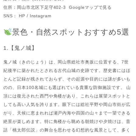
住所：岡山市北区下足守402-3 Googleマップで見る
SNS： HP / Instagram
景色・自然スポットおすすめ5選
1.【鬼ノ城】
鬼ノ城（きのじょう）は、岡山県総社市奥坂に位置する、7世
紀後半に築かれたとされる古代山城の史跡です。歴史書にはほ
とんど記録が残されておらず、その起源や目的には謎が多いも
のの、日本100名城にも選ばれている貴重な防御施設です。 山
頂には復元された西門や角楼があり、これらは展望スポットと
しても高い人気を誇ります。眼下には総社平野や岡山市街が広
がり、天候に恵まれれば瀬戸内海や四国の山々まで一望できる
絶景が楽しめます。特に角楼から眺める朝焼けや夕焼けは、昔
話「桃太郎伝説」の舞台を思わせる幻想的な風景として、多く