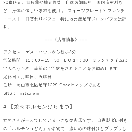
20食限定。無農薬や地元野菜、自家製調味料、国内産材料な
ど、身体に優しい素材を使用 。 スイーツプレートやフレンチ
トースト、日替わりパフェ、特に地元産足守メロンパフェは評
判。
===《店舗情報》===
アクセス：ゲストハウスから徒歩3分
営業時間：11：00～15：30 L.O.14：30 ※ランチタイムは
混み合うため、事前のご予約をされることをお勧めします
定休日：月曜日、火曜日
住所：岡山市北区足守1229 Googleマップで見る
SNS： Instagram
4.【焼肉ホルモンひらまつ】
女将さんが一人でしている小さな焼肉店です。 自家製ダレ付き
の「ホルモンうどん」が名物で、濃いめの味付けとプリプリし