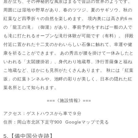
居が立ち、その神秘的な風景はまるで昔話の世界のようです。
周囲には湿地や野草があり、春のツツジ、夏のサギソウ、秋の
紅葉など四季折々の自然を楽しめます。 境内奥には高さ約6 m
の「龍王の滝」（御瀧）があり、事前予約をすれば一般の人で
も滝に打たれるオープンな滝行体験が可能です（有料）。 拝殿
付近に置かれた十二支のかわいらしい石像に触れて、幸運や健
康を祈ることができます。 あの秀吉が腰を掛けて一休みしたと
いわれる「太閤腰掛岩」、身代わり地蔵尊、浄行菩薩像と福ね
こ地蔵など、ほかにも見所がたくさんあります。 秋には「紅葉
坂」の紅葉トンネルや、池畔の彩りが美しく、日本の隠れた紅
葉名所として知られます。
===《施設情報》===
アクセス：ゲストハウスから車で９分
住所：岡山市北区下足守900 Googleマップで見る
5.【備中国分寺跡】