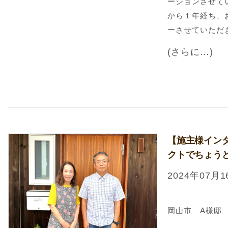
ーションさせて
から１年経ち、
ーさせていただ
(さらに…)
【施主様イン
クトでちょう
2024年07月1
岡山市 A様邸